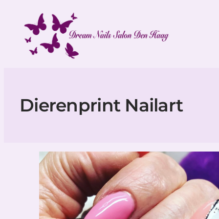
Ga
naar
de
inhoud
Dierenprint Nailart